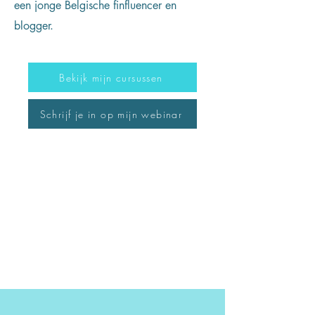
een jonge Belgische finfluencer en
blogger.
Bekijk mijn cursussen
Schrijf je in op mijn webinar