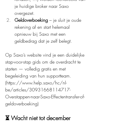
je huidige broker naar Saxo 
overgezet.
Geldoverboeking
 – je sluit je oude 
rekening af en start helemaal 
opnieuw bij Saxo met een 
geldbedrag dat je zelf belegt.
Op Saxo’s website vind je een duidelijke 
stap-voor-stap gids om de overdracht te 
starten — volledig gratis en met 
begeleiding van hun supportteam. 
(
https://www.help.saxo/hc/nl-
be/articles/30931668114717-
Overstappen-naar-Saxo-Effectentransfer-of-
geldoverboeking
)
⏳ Wacht niet tot december