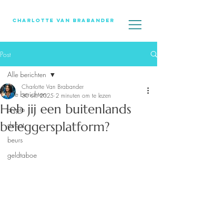
Charlotte Van Brabander
Post
Alle berichten
Charlotte Van Brabander
Alle berichten
30 okt 2025
2 minuten om te lezen
Heb jij een buitenlands
crypto
beleggersplatform?
debat
beurs
geldtaboe