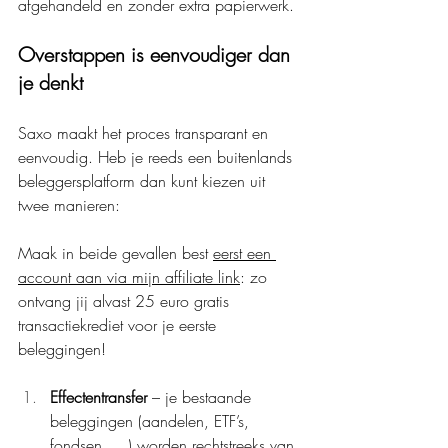
afgehandeld en zonder extra papierwerk.
Overstappen is eenvoudiger dan 
je denkt
Saxo maakt het proces transparant en 
eenvoudig. Heb je reeds een buitenlands 
beleggersplatform dan kunt kiezen uit 
twee manieren:
Maak in beide gevallen best 
eerst een 
account aan via mijn affiliate link
: zo 
ontvang jij alvast 25 euro gratis 
transactiekrediet voor je eerste 
beleggingen!
Effectentransfer
 – je bestaande 
beleggingen (aandelen, ETF’s, 
fondsen, …) worden rechtstreeks van 