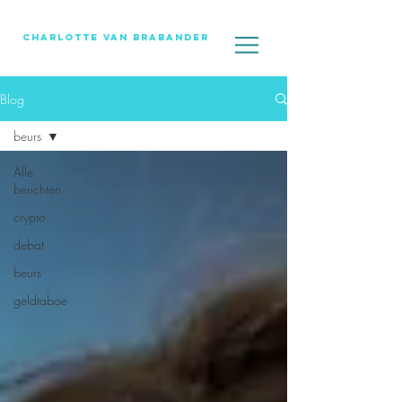
Charlotte Van Brabander
Blog
beurs
Alle
berichten
crypto
debat
beurs
geldtaboe