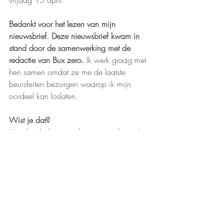
vrijdag 15 april. 
Bedankt voor het lezen van mijn 
nieuwsbrief. Deze nieuwsbrief kwam in 
stand door de samenwerking met de 
redactie van Bux zero. 
Ik werk graag met 
hen samen omdat ze me de laatste 
beursfeiten bezorgen waarop ik mijn 
oordeel kan loslaten.
Wist je dat? 
Mijn boek deze week met trots plaats 4 
in non-fictielijst heeft behaald? 
Bestel mijn boek hier
Weet dat je het ook nog gratis krijgt bij 
aankoop van de full masterclass.
(niet cumuleerbaar met andere acties) 