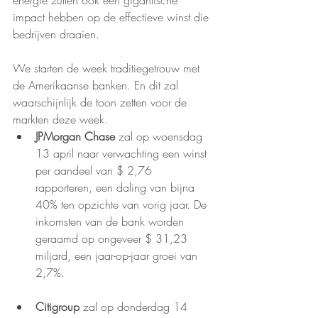
energie zullen ook een gigantische 
impact hebben op de effectieve winst die 
bedrijven draaien. 
We starten de week traditiegetrouw met 
de Amerikaanse banken. En dit zal 
waarschijnlijk de toon zetten voor de 
markten deze week.
JPMorgan Chase
 zal op woensdag 
13 april naar verwachting een winst 
per aandeel van $ 2,76 
rapporteren, een daling van bijna 
40% ten opzichte van vorig jaar. De 
inkomsten van de bank worden 
geraamd op ongeveer $ 31,23 
miljard, een jaar-op-jaar groei van 
2,7%.
Citigroup
 zal op donderdag 14 