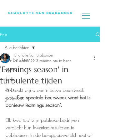
Charlotte Van Brabander
Post
Alle berichten
Charlotte Van Brabander
Alle berichten
10 apr 2022
3 minuten om te lezen
'Earnings season' in
crypto
turbulente tijden
debat
beurs
Er breekt bijna een nieuwe beursweek 
aan. 
Een speciale beursweek want het is 
geldtaboe
opnieuw ‘earnings season’.
Elk kwartaal zijn publieke bedrijven 
verplicht hun kwartaalresultaten te 
publiceren. In de beleggerswereld heet dit 