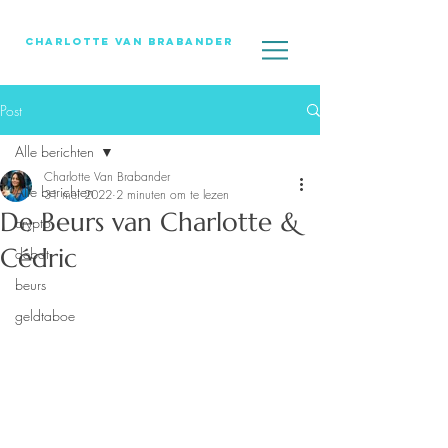
Charlotte Van Brabander
Post
Alle berichten
Charlotte Van Brabander
Alle berichten
31 mei 2022
2 minuten om te lezen
De Beurs van Charlotte &
crypto
Cédric
debat
beurs
geldtaboe