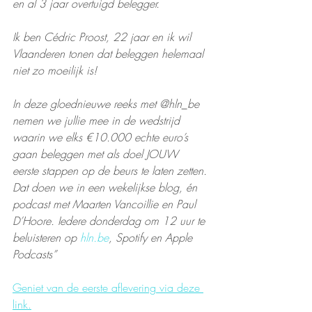
en al 3 jaar overtuigd belegger. 
Ik ben Cédric Proost, 22 jaar en ik wil 
Vlaanderen tonen dat beleggen helemaal 
niet zo moeilijk is!
In deze gloednieuwe reeks met @hln_be 
nemen we jullie mee in de wedstrijd 
waarin we elks €10.000 echte euro’s 
gaan beleggen met als doel JOUW 
eerste stappen op de beurs te laten zetten. 
Dat doen we in een wekelijkse blog, én 
podcast met Maarten Vancoillie en Paul 
D’Hoore. Iedere donderdag om 12 uur te 
beluisteren op 
hln.be
, Spotify en Apple 
Podcasts”
Geniet van de eerste aflevering via deze 
link.