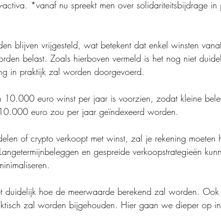
to-activa. *vanaf nu spreekt men over solidariteitsbijdrage in
.
en blijven vrijgesteld, wat betekent dat enkel winsten vana
rden belast. Zoals hierboven vermeld is het nog niet duidel
g in praktijk zal worden doorgevoerd. 
an 10.000 euro winst per jaar is voorzien, zodat kleine bel
10.000 euro zou per jaar geïndexeerd worden.
delen of crypto verkoopt met winst, zal je rekening moeten
 Langetermijnbeleggen en gespreide verkoopstrategieën kun
minimaliseren. 
iet duidelijk hoe de meerwaarde berekend zal worden. Ook i
raktisch zal worden bijgehouden. Hier gaan we dieper op i