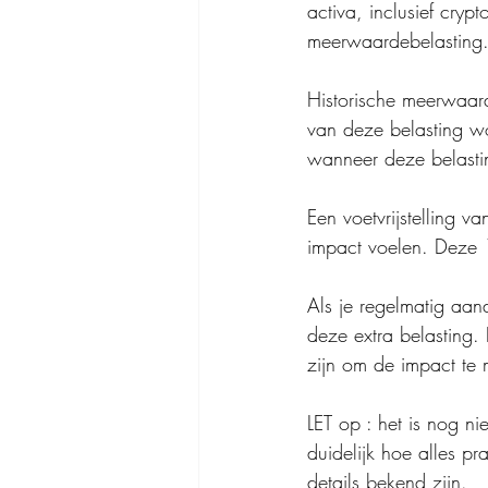
activa, inclusief cryp
meerwaardebelasting
Historische meerwaard
van deze belasting wo
wanneer deze belastin
Een voetvrijstelling v
impact voelen. Deze 
Als je regelmatig aan
deze extra belasting.
zijn om de impact te 
LET op : het is nog n
duidelijk hoe alles p
details bekend zijn.