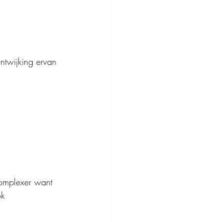
ntwijking ervan 
omplexer want 
ok 