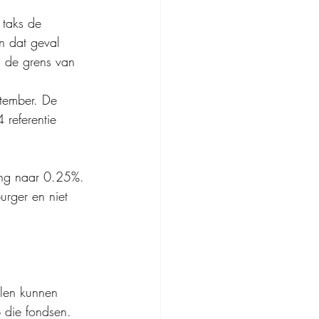
 taks de 
 dat geval 
n de grens van 
tember. De 
referentie 
ing naar 0.25%. 
urger en niet 
elen kunnen 
 die fondsen.