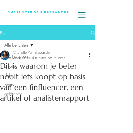
Charlotte Van Brabander
Post
Alle berichten
Charlotte Van Brabander
Alle berichten
3 feb 2024
4 minuten om te lezen
Dit is waarom je beter
crypto
nooit iets koopt op basis
debat
beurs
van een finfluencer, een
geldtaboe
artikel of analistenrapport