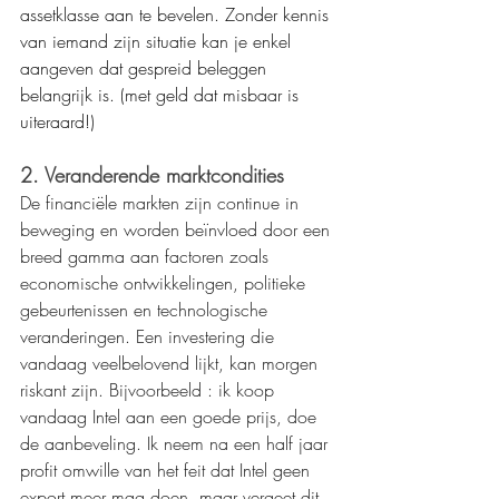
assetklasse aan te bevelen. Zonder kennis 
van iemand zijn situatie kan je enkel 
aangeven dat gespreid beleggen 
belangrijk is. (met geld dat misbaar is 
uiteraard!)
2. Veranderende marktcondities
De financiële markten zijn continue in 
beweging en worden beïnvloed door een 
breed gamma aan factoren zoals 
economische ontwikkelingen, politieke 
gebeurtenissen en technologische 
veranderingen. Een investering die 
vandaag veelbelovend lijkt, kan morgen 
riskant zijn. Bijvoorbeeld : ik koop 
vandaag Intel aan een goede prijs, doe 
de aanbeveling. Ik neem na een half jaar 
profit omwille van het feit dat Intel geen 
export meer mag doen, maar vergeet dit 