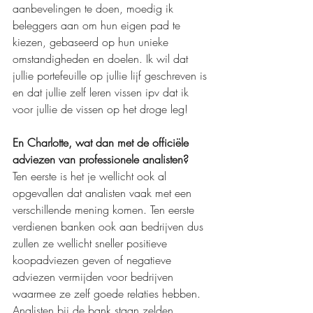
aanbevelingen te doen, moedig ik 
beleggers aan om hun eigen pad te 
kiezen, gebaseerd op hun unieke 
omstandigheden en doelen. Ik wil dat 
jullie portefeuille op jullie lijf geschreven is 
en dat jullie zelf leren vissen ipv dat ik 
voor jullie de vissen op het droge leg!
En Charlotte, wat dan met de officiële 
adviezen van professionele analisten?
Ten eerste is het je wellicht ook al 
opgevallen dat analisten vaak met een 
verschillende mening komen. Ten eerste 
verdienen banken ook aan bedrijven dus 
zullen ze wellicht sneller positieve 
koopadviezen geven of negatieve 
adviezen vermijden voor bedrijven 
waarmee ze zelf goede relaties hebben. 
Analisten bij de bank staan zelden 