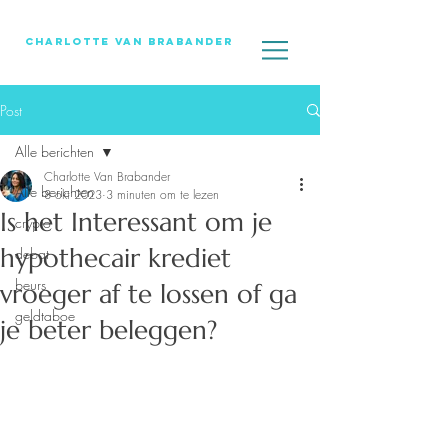
Charlotte Van Brabander
Post
Alle berichten
Charlotte Van Brabander
Alle berichten
8 okt 2023
3 minuten om te lezen
Is het Interessant om je
crypto
hypothecair krediet
debat
beurs
vroeger af te lossen of ga
geldtaboe
je beter beleggen?