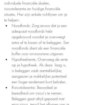
individuele financiële doelen, 
risicotolerantie en huidige financiële 
situatie. Hier zijn enkele richtlijnen om je 
te helpen:
Noodfonds: Zorg ervoor dat je een 
adequaat noodfonds hebt 
opgebouwd voordat je overweegt 
extra af te lossen of te beleggen. Een 
noodfonds dient als een financiële 
buffer voor onvoorziene uitgaven.
Hypotheekrente: Overweeg de rente 
op je hypotheek. Als deze  laag is, 
is beleggen vaak aantrekkelijker, 
aangezien je makkelijker potentieel 
een hoger rendement kunt behalen.
Risicotolerantie: Beoordeel je 
bereidheid om risico's te nemen. 
Beleggen gaat altijd gepaard met 
enig risico, terwijl het aflossen van je 