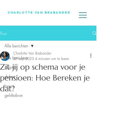
Charlotte Van Brabander
Post
Alle berichten
Charlotte Van Brabander
Alle berichten
27 sep 2023
4 minuten om te lezen
Zit jij op schema voor je
crypto
pensioen: Hoe Bereken je
debat
beurs
dat?
geldtaboe