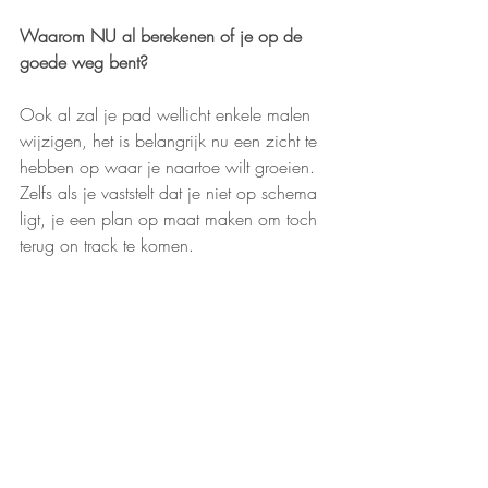
Waarom NU al berekenen of je op de 
goede weg bent?
Ook al zal je pad wellicht enkele malen 
wijzigen, het is belangrijk nu een zicht te 
hebben op waar je naartoe wilt groeien. 
Zelfs als je vaststelt dat je niet op schema 
ligt, je een plan op maat maken om toch 
terug on track te komen.
Kortom, het plannen voor je pensioen kan 
een complexe taak zijn, maar het is van 
vitaal belang om ervoor te zorgen dat je 
financiële toekomst er rooskleurig uitziet. 
Of je nu al op de goede weg bent of 
wat werk te doen hebt, met de juiste 
stappen kun je dichter bij je 
pensioendoelen komen zonder jezelf 